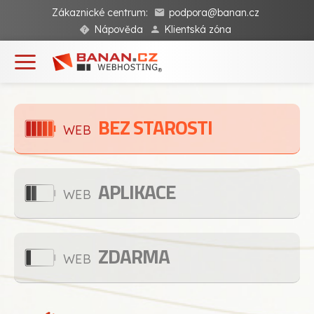
Zákaznické centrum:
podpora@banan.cz
Nápověda
Klientská zóna
BEZ STAROSTI
WEB
APLIKACE
WEB
ZDARMA
WEB