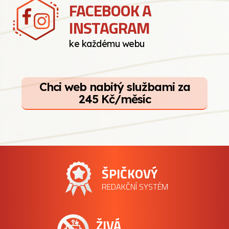
FACEBOOK A
INSTAGRAM
ke každému webu
Chci web nabitý službami za
245 Kč/měsíc
ŠPIČKOVÝ
REDAKČNÍ SYSTÉM
ŽIVÁ