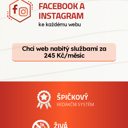
FACEBOOK A
INSTAGRAM
ke každému webu
Chci web nabitý službami za
245 Kč/měsíc
ŠPIČKOVÝ
REDAKČNÍ SYSTÉM
ŽIVÁ