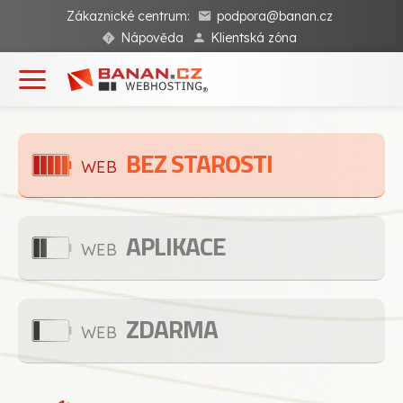
Zákaznické centrum:
podpora@banan.cz
Nápověda
Klientská zóna
BEZ STAROSTI
WEB
APLIKACE
WEB
ZDARMA
WEB